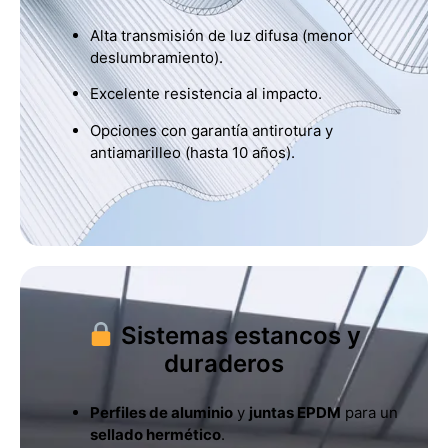
Alta transmisión de luz difusa (menor
deslumbramiento).
Excelente resistencia al impacto.
Opciones con garantía antirotura y
antiamarilleo (hasta 10 años).
Sistemas estancos y
duraderos
Perfiles de aluminio
y
juntas EPDM
para un
sellado hermético
.