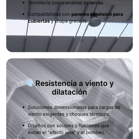
Tornillería con arandelas estancas.
Compatibilidad con
paneles sándwich para
cubiertas
y chapa grecada.
Resistencia a viento y
dilatación
Soluciones dimensionadas para cargas de
viento exigentes y choques térmicos.
Diseños con solapes y fijaciones que
evitan el “efecto vela” y el bombeo.